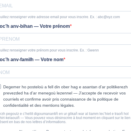
uillez renseigner votre adresse email pour vous inscrire. Ex. :
abc@xyz.com
oc’h anv-bihan — Votre prénom
uillez renseigner votre prénom pour vous inscrire. Ex. : Gwenn
oc’h anv-familh — Votre nom
Degemer ho posteloù a fell din ober hag e asantan d’ar politikerezh
prevezded ha d’ar menegoù lezennel — J’accepte de recevoir vos
courriels et confirme avoir pris connaissance de la politique de
confidentialité et des mentions légales.
rzh pegoulz e c’hellit digoumanantiñ en ur glikañ war al liamm lec’hiet e traoñ hol
zhiri-kelaouiñ — Vous pouvez vous désinscrire à tout moment en cliquant sur le lien
ésent en bas de nos lettres d’informations.