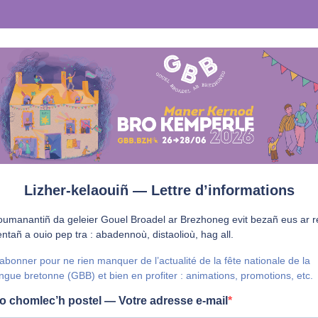
Lizher-kelaouiñ — Lettre d’informations
oumanantiñ da geleier Gouel Broadel ar Brezhoneg evit bezañ eus ar r
ntañ a ouio pep tra : abadennoù, distaolioù, hag all.
abonner pour ne rien manquer de l’actualité de la fête nationale de la
ngue bretonne (GBB) et bien en profiter : animations, promotions, etc.
o chomlec’h postel — Votre adresse e-mail